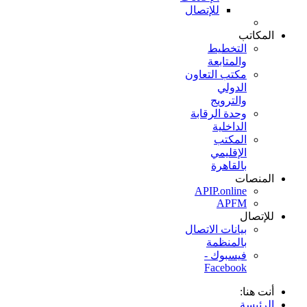
للإتصال
المكاتب
التخطيط
والمتابعة
مكتب التعاون
الدولي
والترويج
وحدة الرقابة
الداخلية
المكتب
الإقليمي
بالقاهرة
المنصات
APIP.online
APFM
للإتصال
بيانات الاتصال
بالمنظمة
فيسبوك -
Facebook
أنت هنا:
الرئيسة