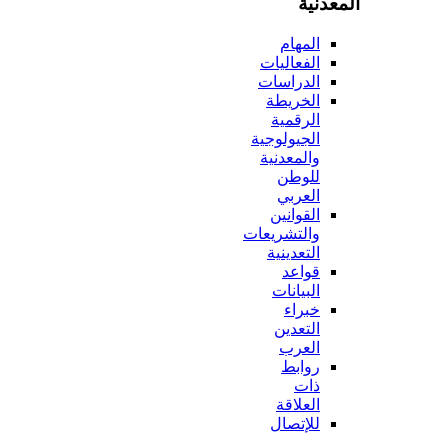
المعدنية
المهام
الفعاليات
الدراسات
الخريطة
الرقمية
الجيولوجية
والمعدنية
للوطن
العربي
القوانين
والتشريعات
التعدينية
قواعد
البيانات
خبراء
التعدين
العرب
روابط
ذات
العلاقة
للإتصال