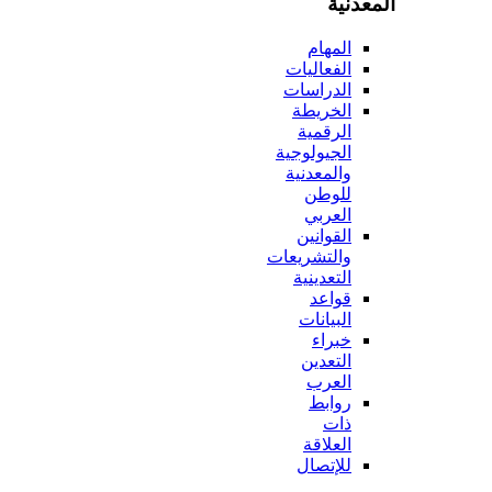
المعدنية
المهام
الفعاليات
الدراسات
الخريطة
الرقمية
الجيولوجية
والمعدنية
للوطن
العربي
القوانين
والتشريعات
التعدينية
قواعد
البيانات
خبراء
التعدين
العرب
روابط
ذات
العلاقة
للإتصال