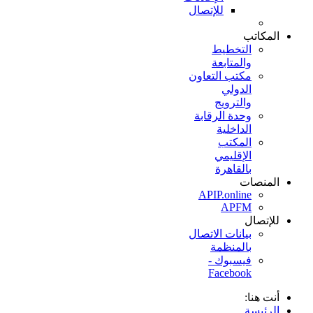
للإتصال
المكاتب
التخطيط
والمتابعة
مكتب التعاون
الدولي
والترويج
وحدة الرقابة
الداخلية
المكتب
الإقليمي
بالقاهرة
المنصات
APIP.online
APFM
للإتصال
بيانات الاتصال
بالمنظمة
فيسبوك -
Facebook
أنت هنا:
الرئيسة