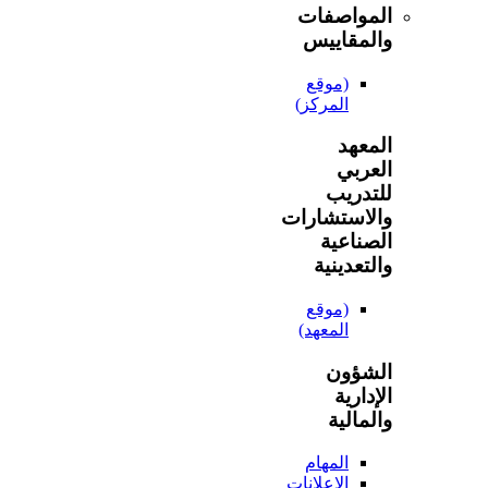
المواصفات
والمقاييس
(موقع
المركز)
المعهد
العربي
للتدريب
والاستشارات
الصناعية
والتعدينية
(موقع
المعهد)
الشؤون
الإدارية
والمالية
المهام
الإعلانات