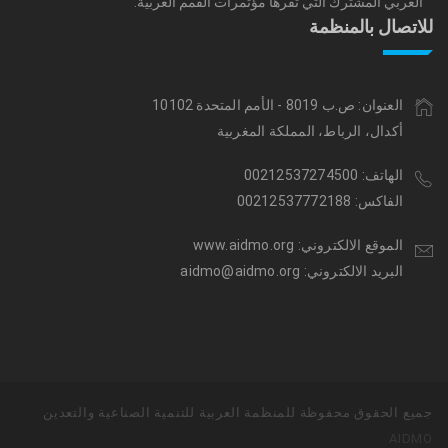
العربي المشترك التي تقرها مؤتمرات القمم العربية.
للاتصال بالمنظمة
العنوان: ص.ب 8019 - الأمم المتحدة 10102
أكدال، الرباط، المملكة المغربية
الهاتف: 00212537274500
الفاكس: 00212537772188
الموقع الالكتروني: www.aidmo.org
البريد الالكتروني: aidmo@aidmo.org
جميع الحقوق محفوظة للمنظمة العربية للتنمية الصناعية والتعدين
AIDMO